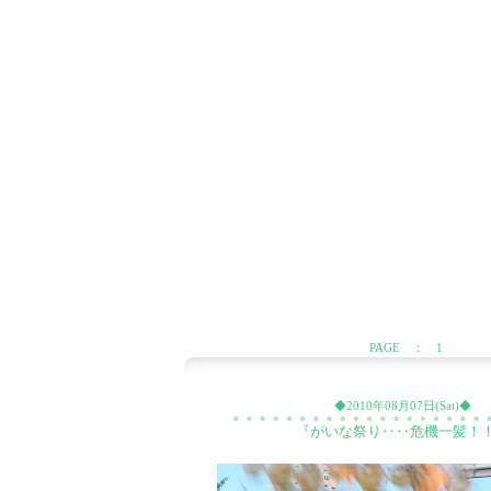
PAGE ： 1
◆2010年08月07日(Sat)◆
『がいな祭り‥‥危機一髪！