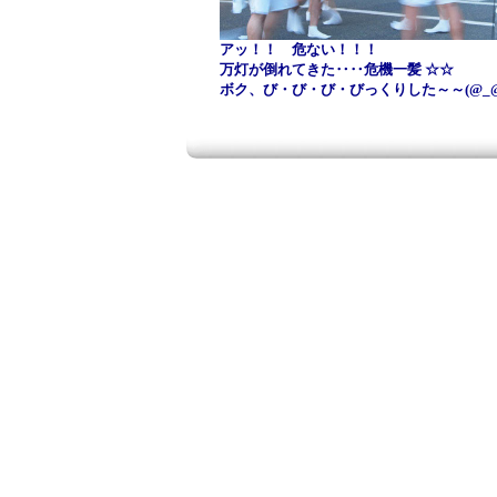
アッ！！ 危ない！！！
万灯が倒れてきた‥‥危機一髪 ☆☆
ボク、び・び・び・びっくりした～～(@_@