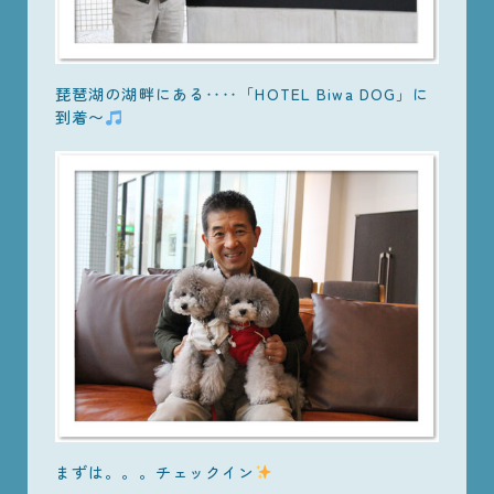
琵琶湖の湖畔にある‥‥「HOTEL Biwa DOG」に
到着〜
まずは。。。チェックイン