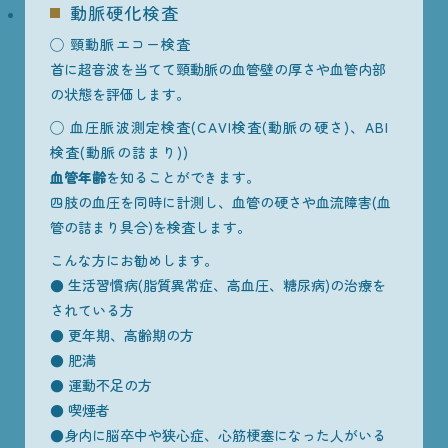
動脈硬化検査
◯ 頸動脈エコー検査
首に超音波を当てて頸動脈の血管壁の厚さや血管内部
の状態を評価します。
◯ 血圧脈波測定検査(CAVI検査(動脈の硬さ)、ABI
検査(動脈の詰まり))
血管年齢
を知ることができます。
四肢の血圧を同時に計測し、血管の硬さや血流障害(血
管の詰まり具合)を検査します。
こんな方にお勧めします。
● 生活習慣病(脂質異常症、高血圧、糖尿病)の治療を
されている方
● 更年期、高齢期の方
● 肥満
● 運動不足の方
● 喫煙者
●身内に脳卒中や狭心症、心筋梗塞になった人がいる