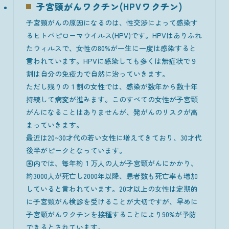
子宮頸がんワクチン(HPVワクチン)
子宮頸がんの原因になるのは、性交渉によって感染す
るヒトパピローマウイルス(HPV)です。HPVはありふれ
たウィルスで、女性の80%が一生に一度は感染すると
言われています。HPVに感染しても多くは無症状で９
割は自分の免疫力で自然に治っていきます。
ただし残りの１割の女性では、感染が数年から数十年
持続して病変が進みます。このすべての女性が子宮頸
がんになることはありませんが、発がんのリスクが高
まっていきます。
最近は20~30才代の若い女性に増えてきており、30才代
後半がピークとなっています。
国内では、毎年約１万人の人が子宮頸がんにかかり、
約3000人が死亡し2000年以降、患者数も死亡率も増加
していると言われています。20才以上の女性は定期的
に子宮頸がん検診を受けることが大切ですが、早めに
子宮頸がんワクチンを接種することにより90%が予防
できるとされています。