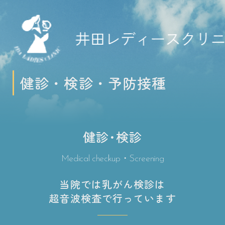
健
診
・
検
診
・
予
防
接
種
健診･検診
Medical checkup・Screening
当院では乳がん検診は
超音波検査で行っています