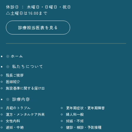
休診日 ： 木曜日・日曜日・祝日
△土曜日は16:00まで
診療担当医表を見る
ホーム
私たちについて
院長ご挨拶
医師紹介
施設基準に関する届け出
診療内容
月経のトラブル
更年期症状・更年期障害
漢方・メンタルケア外来
婦人科一般
女性内科
妊娠・不妊
避妊・中絶
健診・検診・予防接種