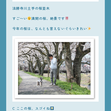
法勝寺川土手の桜並木
すご〜い
満開の桜、絶景です
今年の桜は、なんとも言えないぐらいきれい
C ここの桜、スゴイね