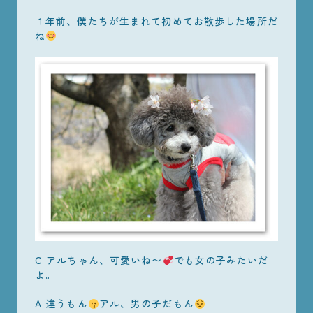
１年前、僕たちが生まれて初めてお散歩した場所だ
ね
C アルちゃん、可愛いね〜
でも女の子みたいだ
よ。
A 違うもん
アル、男の子だもん