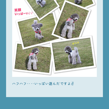
ハフハフ‥‥いっぱい遊んだですよ✌