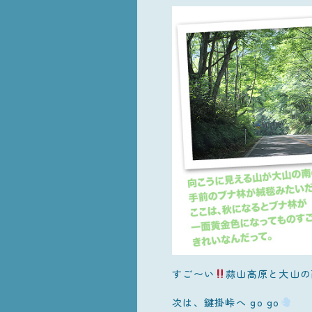
すご〜い
蒜山高原と大山の
次は、鍵掛峠へ go go