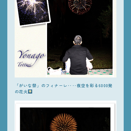
「がいな祭」のフィナーレ‥‥夜空を彩る6000発
の花火