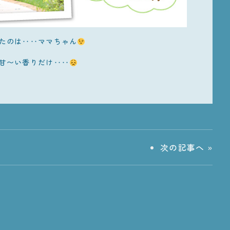
たのは‥‥ママちゃん
甘〜い香りだけ‥‥
次の記事へ
»