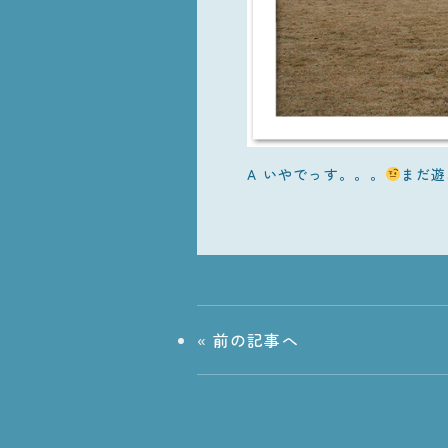
A いやでっす。。。
まだ遊
«
前の記事へ