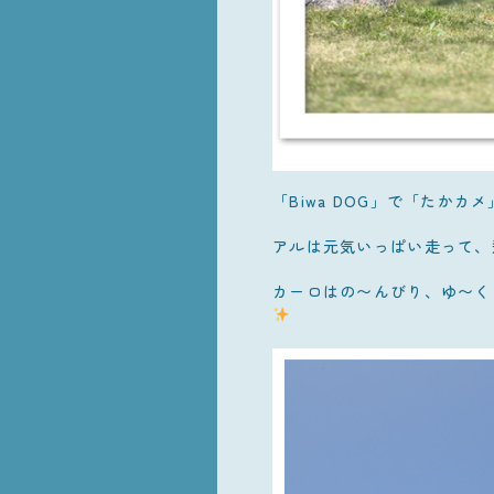
「Biwa DOG」で「たか
アルは元気いっぱい走って、
カーロはの〜んびり、ゆ〜く