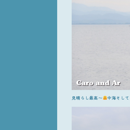
見晴らし最高〜
中海そして