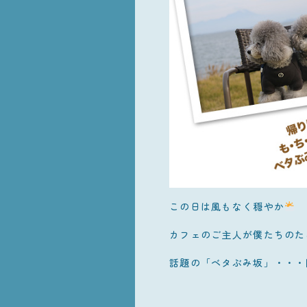
この日は風もなく穏やか
カフェのご主人が僕たちのた
話題の「ベタぶみ坂」・・・