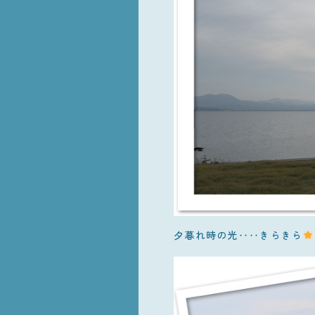
夕暮れ時の光‥‥きらきら