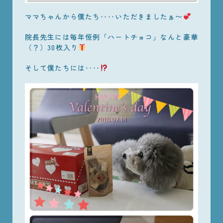
ママちゃんから僕たち‥‥いただきましたぁ〜
院長先生には毎年恒例「ハートチョコ」なんと豪華
（？）30枚入り
そして僕たちには‥‥