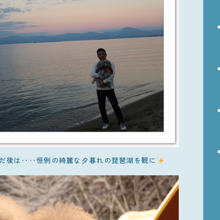
だ後は‥‥恒例の綺麗な夕暮れの琵琶湖を観に