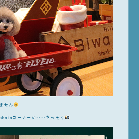
ません
hotoコーナーが‥‥さっそく