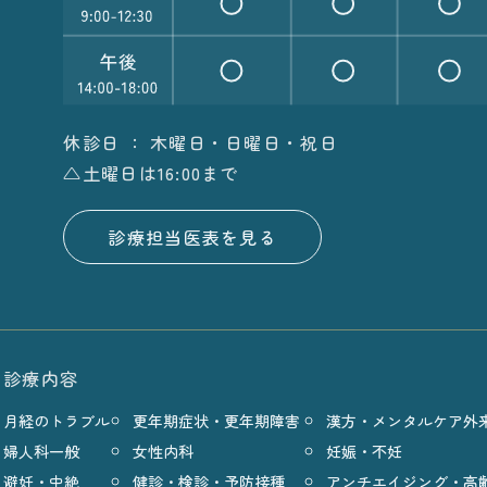
休診日 ： 木曜日・日曜日・祝日
△土曜日は16:00まで
診療担当医表を見る
診療内容
月経のトラブル
更年期症状・更年期障害
漢方・メンタルケア外
婦人科一般
女性内科
妊娠・不妊
避妊・中絶
健診・検診・予防接種
アンチエイジング・高