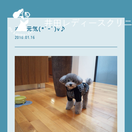
ボク元気(*ﾟｰﾟ)v♪
2010.01.16