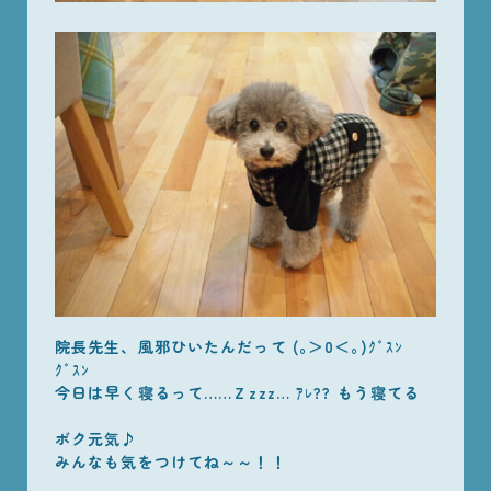
院長先生、風邪ひいたんだって (｡＞0＜｡)ｸﾞｽﾝ
ｸﾞｽﾝ
今日は早く寝るって……Ｚzzz… ｱﾚ?? もう寝てる
ボク元気♪
みんなも気をつけてね～～！！