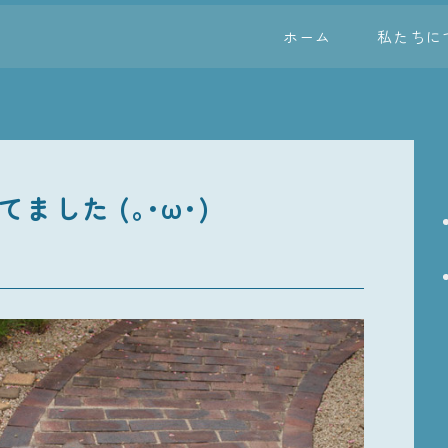
ホーム
私たちに
ました (｡･ω･)