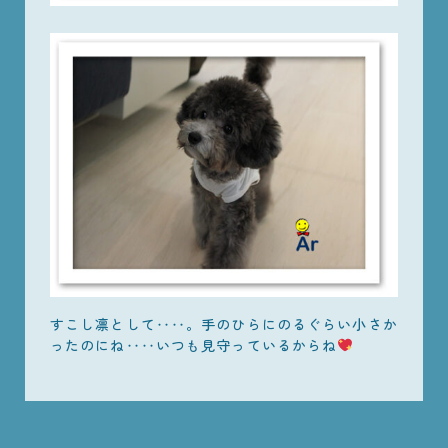
すこし凛として‥‥。手のひらにのるぐらい小さか
ったのにね‥‥いつも見守っているからね